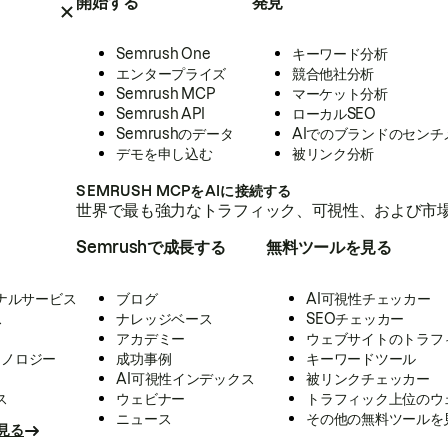
開始する
発見
Semrush One
キーワード分析
エンタープライズ
競合他社分析
Semrush MCP
マーケット分析
Semrush API
ローカルSEO
Semrushのデータ
AIでのブランドのセンチ
デモを申し込む
被リンク分析
SEMRUSH MCPをAIに接続する
世界で最も強力なトラフィック、可視性、および市場
Semrushで成長する
無料ツールを見る
ナルサービス
ブログ
AI可視性チェッカー
ス
ナレッジベース
SEOチェッカー
アカデミー
ウェブサイトのトラフ
クノロジー
成功事例
キーワードツール
AI可視性インデックス
被リンクチェッカー
ス
ウェビナー
トラフィック上位のウ
ニュース
その他の無料ツールを
見る