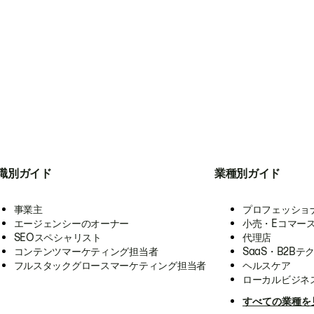
職別ガイド
業種別ガイド
事業主
プロフェッショ
エージェンシーのオーナー
小売・Eコマー
SEOスペシャリスト
代理店
コンテンツマーケティング担当者
SaaS・B2Bテ
フルスタックグロースマーケティング担当者
ヘルスケア
ローカルビジネ
すべての業種を