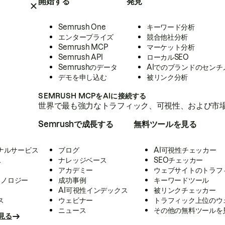
開始する
発見
Semrush One
キーワード分析
エンタープライズ
競合他社分析
Semrush MCP
マーケット分析
Semrush API
ローカルSEO
Semrushのデータ
AIでのブランドのセンチ
デモを申し込む
被リンク分析
SEMRUSH MCPをAIに接続する
世界で最も強力なトラフィック、可視性、および市場
Semrushで成長する
無料ツールを見る
ナルサービス
ブログ
AI可視性チェッカー
ス
ナレッジベース
SEOチェッカー
アカデミー
ウェブサイトのトラフ
クノロジー
成功事例
キーワードツール
AI可視性インデックス
被リンクチェッカー
ス
ウェビナー
トラフィック上位のウ
ニュース
その他の無料ツールを
見る