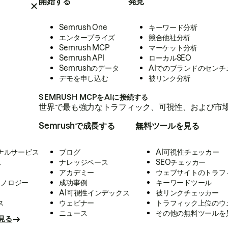
開始する
発見
Semrush One
キーワード分析
エンタープライズ
競合他社分析
Semrush MCP
マーケット分析
Semrush API
ローカルSEO
Semrushのデータ
AIでのブランドのセンチ
デモを申し込む
被リンク分析
SEMRUSH MCPをAIに接続する
世界で最も強力なトラフィック、可視性、および市場
Semrushで成長する
無料ツールを見る
ナルサービス
ブログ
AI可視性チェッカー
ス
ナレッジベース
SEOチェッカー
アカデミー
ウェブサイトのトラフ
クノロジー
成功事例
キーワードツール
AI可視性インデックス
被リンクチェッカー
ス
ウェビナー
トラフィック上位のウ
ニュース
その他の無料ツールを
見る