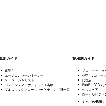
職別ガイド
業種別ガイド
事業主
プロフェッショ
エージェンシーのオーナー
小売・Eコマー
SEOスペシャリスト
代理店
コンテンツマーケティング担当者
SaaS・B2Bテ
フルスタックグロースマーケティング担当者
ヘルスケア
ローカルビジネ
すべての業種を