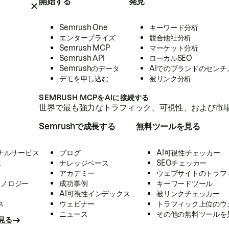
開始する
発見
Semrush One
キーワード分析
エンタープライズ
競合他社分析
Semrush MCP
マーケット分析
Semrush API
ローカルSEO
Semrushのデータ
AIでのブランドのセンチ
デモを申し込む
被リンク分析
SEMRUSH MCPをAIに接続する
世界で最も強力なトラフィック、可視性、および市場
Semrushで成長する
無料ツールを見る
ナルサービス
ブログ
AI可視性チェッカー
ス
ナレッジベース
SEOチェッカー
アカデミー
ウェブサイトのトラフ
クノロジー
成功事例
キーワードツール
AI可視性インデックス
被リンクチェッカー
ス
ウェビナー
トラフィック上位のウ
ニュース
その他の無料ツールを
見る