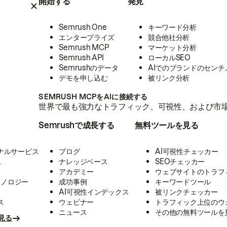
開始する
発見
Semrush One
キーワード分析
エンタープライズ
競合他社分析
Semrush MCP
マーケット分析
Semrush API
ローカルSEO
Semrushのデータ
AIでのブランドのセンチ
デモを申し込む
被リンク分析
SEMRUSH MCPをAIに接続する
世界で最も強力なトラフィック、可視性、および市場
Semrushで成長する
無料ツールを見る
ナルサービス
ブログ
AI可視性チェッカー
ス
ナレッジベース
SEOチェッカー
アカデミー
ウェブサイトのトラフ
クノロジー
成功事例
キーワードツール
AI可視性インデックス
被リンクチェッカー
ス
ウェビナー
トラフィック上位のウ
ニュース
その他の無料ツールを
見る