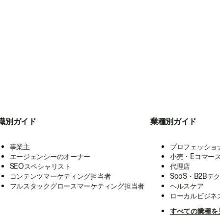
職別ガイド
業種別ガイド
事業主
プロフェッショ
エージェンシーのオーナー
小売・Eコマー
SEOスペシャリスト
代理店
コンテンツマーケティング担当者
SaaS・B2Bテ
フルスタックグロースマーケティング担当者
ヘルスケア
ローカルビジネ
すべての業種を