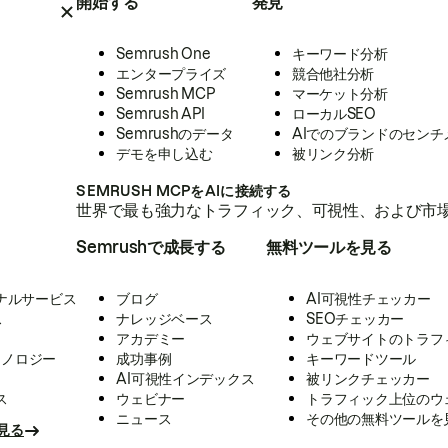
開始する
発見
Semrush One
キーワード分析
エンタープライズ
競合他社分析
Semrush MCP
マーケット分析
Semrush API
ローカルSEO
Semrushのデータ
AIでのブランドのセンチ
デモを申し込む
被リンク分析
SEMRUSH MCPをAIに接続する
世界で最も強力なトラフィック、可視性、および市場
Semrushで成長する
無料ツールを見る
ナルサービス
ブログ
AI可視性チェッカー
ス
ナレッジベース
SEOチェッカー
アカデミー
ウェブサイトのトラフ
クノロジー
成功事例
キーワードツール
AI可視性インデックス
被リンクチェッカー
ス
ウェビナー
トラフィック上位のウ
ニュース
その他の無料ツールを
見る