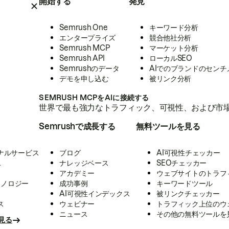
開始する
発見
Semrush One
キーワード分析
エンタープライズ
競合他社分析
Semrush MCP
マーケット分析
Semrush API
ローカルSEO
Semrushのデータ
AIでのブランドのセンチ
デモを申し込む
被リンク分析
SEMRUSH MCPをAIに接続する
世界で最も強力なトラフィック、可視性、および市場
Semrushで成長する
無料ツールを見る
ナルサービス
ブログ
AI可視性チェッカー
ス
ナレッジベース
SEOチェッカー
アカデミー
ウェブサイトのトラフ
クノロジー
成功事例
キーワードツール
AI可視性インデックス
被リンクチェッカー
ス
ウェビナー
トラフィック上位のウ
ニュース
その他の無料ツールを
見る