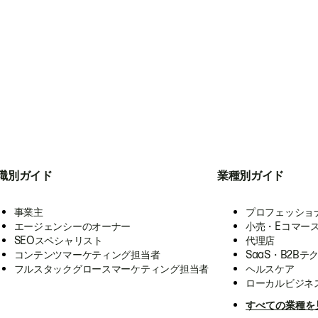
職別ガイド
業種別ガイド
事業主
プロフェッショ
エージェンシーのオーナー
小売・Eコマー
SEOスペシャリスト
代理店
コンテンツマーケティング担当者
SaaS・B2Bテ
フルスタックグロースマーケティング担当者
ヘルスケア
ローカルビジネ
すべての業種を