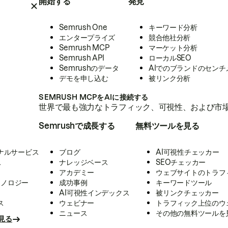
開始する
発見
Semrush One
キーワード分析
エンタープライズ
競合他社分析
Semrush MCP
マーケット分析
Semrush API
ローカルSEO
Semrushのデータ
AIでのブランドのセンチ
デモを申し込む
被リンク分析
SEMRUSH MCPをAIに接続する
世界で最も強力なトラフィック、可視性、および市場
Semrushで成長する
無料ツールを見る
ナルサービス
ブログ
AI可視性チェッカー
ス
ナレッジベース
SEOチェッカー
アカデミー
ウェブサイトのトラフ
クノロジー
成功事例
キーワードツール
AI可視性インデックス
被リンクチェッカー
ス
ウェビナー
トラフィック上位のウ
ニュース
その他の無料ツールを
見る