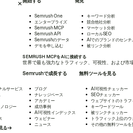
開始する
発見
Semrush One
キーワード分析
エンタープライズ
競合他社分析
Semrush MCP
マーケット分析
Semrush API
ローカルSEO
Semrushのデータ
AIでのブランドのセンチ
デモを申し込む
被リンク分析
SEMRUSH MCPをAIに接続する
世界で最も強力なトラフィック、可視性、および市場
Semrushで成長する
無料ツールを見る
ナルサービス
ブログ
AI可視性チェッカー
ス
ナレッジベース
SEOチェッカー
アカデミー
ウェブサイトのトラフ
クノロジー
成功事例
キーワードツール
AI可視性インデックス
被リンクチェッカー
ス
ウェビナー
トラフィック上位のウ
ニュース
その他の無料ツールを
見る