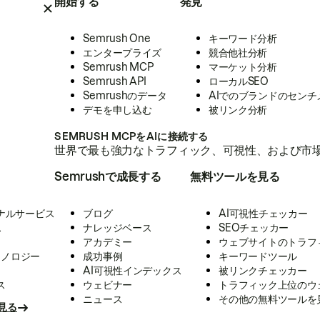
開始する
発見
Semrush One
キーワード分析
エンタープライズ
競合他社分析
Semrush MCP
マーケット分析
Semrush API
ローカルSEO
Semrushのデータ
AIでのブランドのセンチ
デモを申し込む
被リンク分析
SEMRUSH MCPをAIに接続する
世界で最も強力なトラフィック、可視性、および市場
Semrushで成長する
無料ツールを見る
ナルサービス
ブログ
AI可視性チェッカー
ス
ナレッジベース
SEOチェッカー
アカデミー
ウェブサイトのトラフ
クノロジー
成功事例
キーワードツール
AI可視性インデックス
被リンクチェッカー
ス
ウェビナー
トラフィック上位のウ
ニュース
その他の無料ツールを
見る