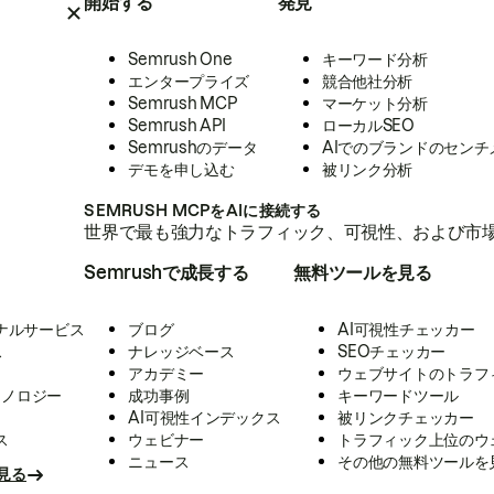
開始する
発見
Semrush One
キーワード分析
エンタープライズ
競合他社分析
Semrush MCP
マーケット分析
Semrush API
ローカルSEO
Semrushのデータ
AIでのブランドのセンチ
デモを申し込む
被リンク分析
SEMRUSH MCPをAIに接続する
世界で最も強力なトラフィック、可視性、および市場
Semrushで成長する
無料ツールを見る
ナルサービス
ブログ
AI可視性チェッカー
ス
ナレッジベース
SEOチェッカー
アカデミー
ウェブサイトのトラフ
クノロジー
成功事例
キーワードツール
AI可視性インデックス
被リンクチェッカー
ス
ウェビナー
トラフィック上位のウ
ニュース
その他の無料ツールを
見る