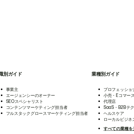
職別ガイド
業種別ガイド
事業主
プロフェッショ
エージェンシーのオーナー
小売・Eコマー
SEOスペシャリスト
代理店
コンテンツマーケティング担当者
SaaS・B2Bテ
フルスタックグロースマーケティング担当者
ヘルスケア
ローカルビジネ
すべての業種を