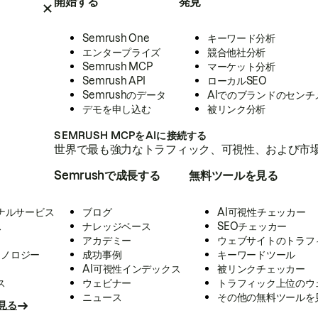
開始する
発見
Semrush One
キーワード分析
エンタープライズ
競合他社分析
Semrush MCP
マーケット分析
Semrush API
ローカルSEO
Semrushのデータ
AIでのブランドのセンチ
デモを申し込む
被リンク分析
SEMRUSH MCPをAIに接続する
世界で最も強力なトラフィック、可視性、および市場
Semrushで成長する
無料ツールを見る
ナルサービス
ブログ
AI可視性チェッカー
ス
ナレッジベース
SEOチェッカー
アカデミー
ウェブサイトのトラフ
クノロジー
成功事例
キーワードツール
AI可視性インデックス
被リンクチェッカー
ス
ウェビナー
トラフィック上位のウ
ニュース
その他の無料ツールを
見る