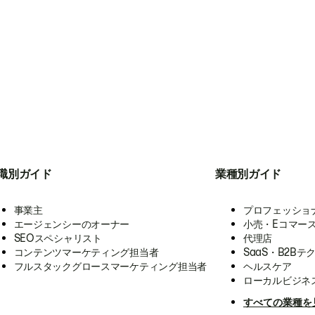
職別ガイド
業種別ガイド
事業主
プロフェッショ
エージェンシーのオーナー
小売・Eコマー
SEOスペシャリスト
代理店
コンテンツマーケティング担当者
SaaS・B2Bテ
フルスタックグロースマーケティング担当者
ヘルスケア
ローカルビジネ
すべての業種を