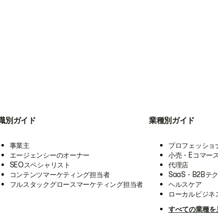
職別ガイド
業種別ガイド
事業主
プロフェッショ
エージェンシーのオーナー
小売・Eコマー
SEOスペシャリスト
代理店
コンテンツマーケティング担当者
SaaS・B2Bテ
フルスタックグロースマーケティング担当者
ヘルスケア
ローカルビジネ
すべての業種を