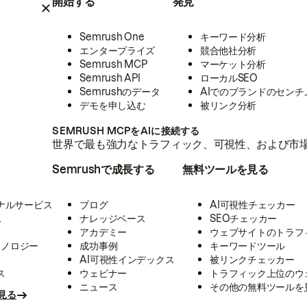
開始する
発見
Semrush One
キーワード分析
エンタープライズ
競合他社分析
Semrush MCP
マーケット分析
Semrush API
ローカルSEO
Semrushのデータ
AIでのブランドのセンチ
デモを申し込む
被リンク分析
SEMRUSH MCPをAIに接続する
世界で最も強力なトラフィック、可視性、および市場
Semrushで成長する
無料ツールを見る
ナルサービス
ブログ
AI可視性チェッカー
ス
ナレッジベース
SEOチェッカー
アカデミー
ウェブサイトのトラフ
クノロジー
成功事例
キーワードツール
AI可視性インデックス
被リンクチェッカー
ス
ウェビナー
トラフィック上位のウ
ニュース
その他の無料ツールを
見る