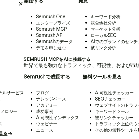
開始する
発見
Semrush One
キーワード分析
エンタープライズ
競合他社分析
Semrush MCP
マーケット分析
Semrush API
ローカルSEO
Semrushのデータ
AIでのブランドのセンチ
デモを申し込む
被リンク分析
SEMRUSH MCPをAIに接続する
世界で最も強力なトラフィック、可視性、および市場
Semrushで成長する
無料ツールを見る
ナルサービス
ブログ
AI可視性チェッカー
ス
ナレッジベース
SEOチェッカー
アカデミー
ウェブサイトのトラフ
クノロジー
成功事例
キーワードツール
AI可視性インデックス
被リンクチェッカー
ス
ウェビナー
トラフィック上位のウ
ニュース
その他の無料ツールを
見る