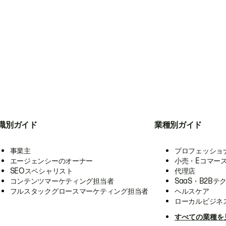
職別ガイド
業種別ガイド
事業主
プロフェッショ
エージェンシーのオーナー
小売・Eコマー
SEOスペシャリスト
代理店
コンテンツマーケティング担当者
SaaS・B2Bテ
フルスタックグロースマーケティング担当者
ヘルスケア
ローカルビジネ
すべての業種を