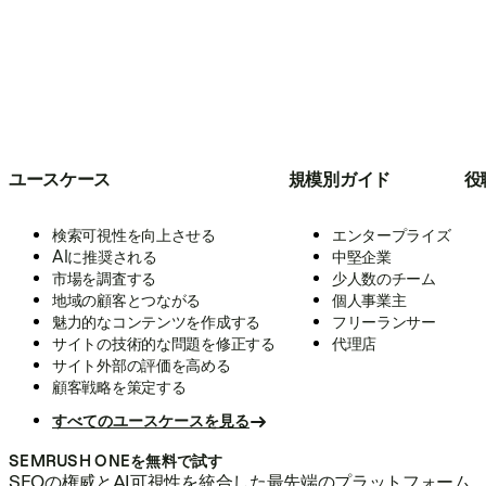
ユースケース
規模別ガイド
役
検索可視性を向上させる
エンタープライズ
AIに推奨される
中堅企業
市場を調査する
少人数のチーム
地域の顧客とつながる
個人事業主
魅力的なコンテンツを作成する
フリーランサー
サイトの技術的な問題を修正する
代理店
サイト外部の評価を高める
顧客戦略を策定する
すべてのユースケースを見る
SEMRUSH ONEを無料で試す
SEOの権威とAI可視性を統合した最先端のプラットフォーム