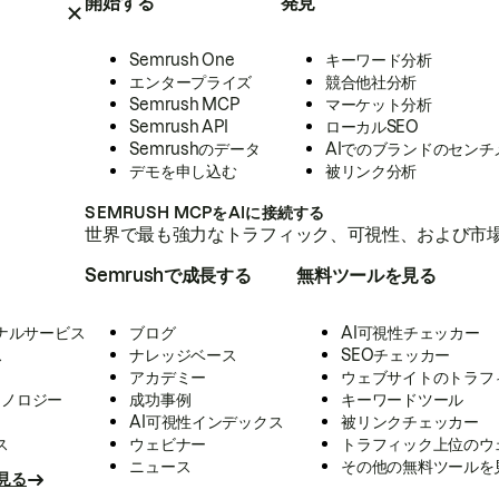
開始する
発見
Semrush One
キーワード分析
エンタープライズ
競合他社分析
Semrush MCP
マーケット分析
Semrush API
ローカルSEO
Semrushのデータ
AIでのブランドのセンチ
デモを申し込む
被リンク分析
SEMRUSH MCPをAIに接続する
世界で最も強力なトラフィック、可視性、および市場
Semrushで成長する
無料ツールを見る
ナルサービス
ブログ
AI可視性チェッカー
ス
ナレッジベース
SEOチェッカー
アカデミー
ウェブサイトのトラフ
クノロジー
成功事例
キーワードツール
AI可視性インデックス
被リンクチェッカー
ス
ウェビナー
トラフィック上位のウ
ニュース
その他の無料ツールを
見る