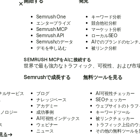
開始する
発見
Semrush One
キーワード分析
エンタープライズ
競合他社分析
Semrush MCP
マーケット分析
Semrush API
ローカルSEO
Semrushのデータ
AIでのブランドのセンチ
デモを申し込む
被リンク分析
SEMRUSH MCPをAIに接続する
世界で最も強力なトラフィック、可視性、および市場
Semrushで成長する
無料ツールを見る
ナルサービス
ブログ
AI可視性チェッカー
ス
ナレッジベース
SEOチェッカー
アカデミー
ウェブサイトのトラフ
クノロジー
成功事例
キーワードツール
AI可視性インデックス
被リンクチェッカー
ス
ウェビナー
トラフィック上位のウ
ニュース
その他の無料ツールを
見る