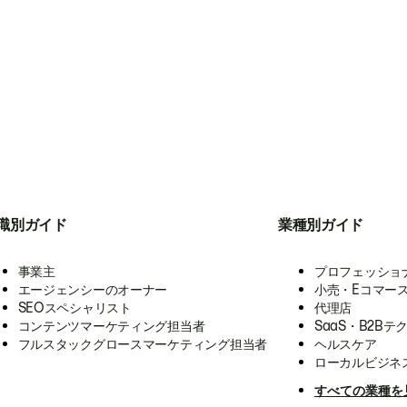
職別ガイド
業種別ガイド
事業主
プロフェッショ
エージェンシーのオーナー
小売・Eコマー
SEOスペシャリスト
代理店
コンテンツマーケティング担当者
SaaS・B2Bテ
フルスタックグロースマーケティング担当者
ヘルスケア
ローカルビジネ
すべての業種を