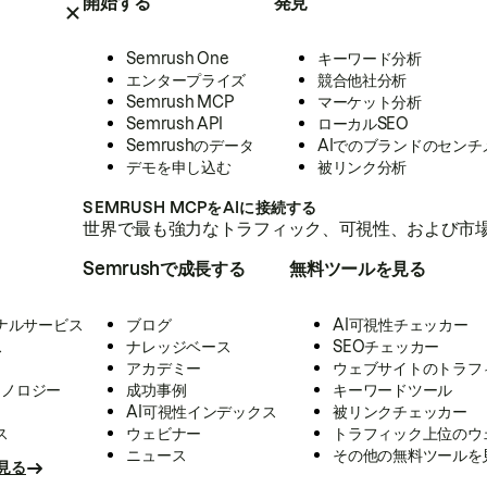
開始する
発見
Semrush One
キーワード分析
エンタープライズ
競合他社分析
Semrush MCP
マーケット分析
Semrush API
ローカルSEO
Semrushのデータ
AIでのブランドのセンチ
デモを申し込む
被リンク分析
SEMRUSH MCPをAIに接続する
世界で最も強力なトラフィック、可視性、および市場
Semrushで成長する
無料ツールを見る
ナルサービス
ブログ
AI可視性チェッカー
ス
ナレッジベース
SEOチェッカー
アカデミー
ウェブサイトのトラフ
クノロジー
成功事例
キーワードツール
AI可視性インデックス
被リンクチェッカー
ス
ウェビナー
トラフィック上位のウ
ニュース
その他の無料ツールを
見る