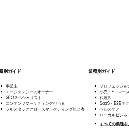
職別ガイド
業種別ガイド
事業主
プロフェッショ
エージェンシーのオーナー
小売・Eコマー
SEOスペシャリスト
代理店
コンテンツマーケティング担当者
SaaS・B2Bテ
フルスタックグロースマーケティング担当者
ヘルスケア
ローカルビジネ
すべての業種を