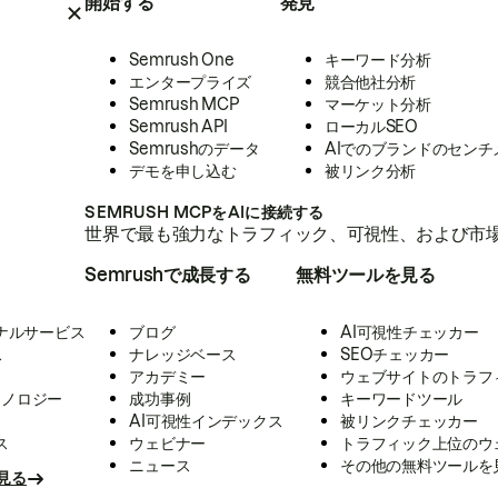
開始する
発見
Semrush One
キーワード分析
エンタープライズ
競合他社分析
Semrush MCP
マーケット分析
Semrush API
ローカルSEO
Semrushのデータ
AIでのブランドのセンチ
デモを申し込む
被リンク分析
SEMRUSH MCPをAIに接続する
世界で最も強力なトラフィック、可視性、および市場
Semrushで成長する
無料ツールを見る
ナルサービス
ブログ
AI可視性チェッカー
ス
ナレッジベース
SEOチェッカー
アカデミー
ウェブサイトのトラフ
クノロジー
成功事例
キーワードツール
AI可視性インデックス
被リンクチェッカー
ス
ウェビナー
トラフィック上位のウ
ニュース
その他の無料ツールを
見る