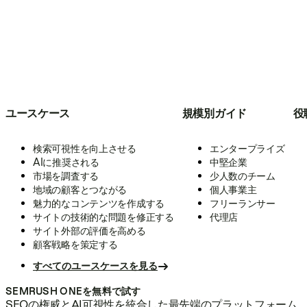
ユースケース
規模別ガイド
役
検索可視性を向上させる
エンタープライズ
AIに推奨される
中堅企業
市場を調査する
少人数のチーム
地域の顧客とつながる
個人事業主
魅力的なコンテンツを作成する
フリーランサー
サイトの技術的な問題を修正する
代理店
サイト外部の評価を高める
顧客戦略を策定する
すべてのユースケースを見る
SEMRUSH ONEを無料で試す
SEOの権威とAI可視性を統合した最先端のプラットフォーム