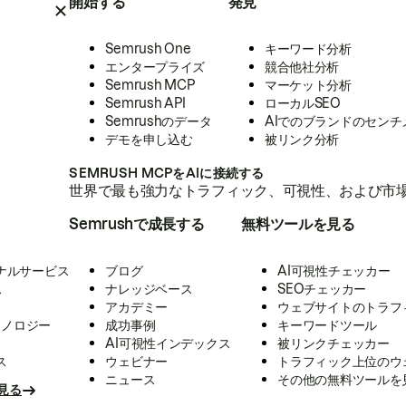
開始する
発見
Semrush One
キーワード分析
エンタープライズ
競合他社分析
Semrush MCP
マーケット分析
Semrush API
ローカルSEO
Semrushのデータ
AIでのブランドのセンチ
デモを申し込む
被リンク分析
SEMRUSH MCPをAIに接続する
世界で最も強力なトラフィック、可視性、および市場
Semrushで成長する
無料ツールを見る
ナルサービス
ブログ
AI可視性チェッカー
ス
ナレッジベース
SEOチェッカー
アカデミー
ウェブサイトのトラフ
クノロジー
成功事例
キーワードツール
AI可視性インデックス
被リンクチェッカー
ス
ウェビナー
トラフィック上位のウ
ニュース
その他の無料ツールを
見る