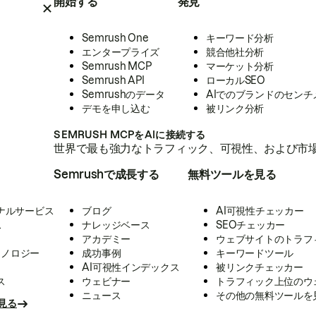
開始する
発見
Semrush One
キーワード分析
エンタープライズ
競合他社分析
Semrush MCP
マーケット分析
Semrush API
ローカルSEO
Semrushのデータ
AIでのブランドのセンチ
デモを申し込む
被リンク分析
SEMRUSH MCPをAIに接続する
世界で最も強力なトラフィック、可視性、および市場
Semrushで成長する
無料ツールを見る
ナルサービス
ブログ
AI可視性チェッカー
ス
ナレッジベース
SEOチェッカー
アカデミー
ウェブサイトのトラフ
クノロジー
成功事例
キーワードツール
AI可視性インデックス
被リンクチェッカー
ス
ウェビナー
トラフィック上位のウ
ニュース
その他の無料ツールを
見る