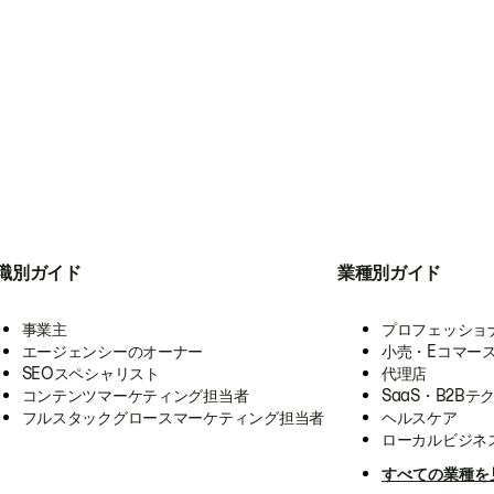
職別ガイド
業種別ガイド
事業主
プロフェッショ
エージェンシーのオーナー
小売・Eコマー
SEOスペシャリスト
代理店
コンテンツマーケティング担当者
SaaS・B2Bテ
フルスタックグロースマーケティング担当者
ヘルスケア
ローカルビジネ
すべての業種を