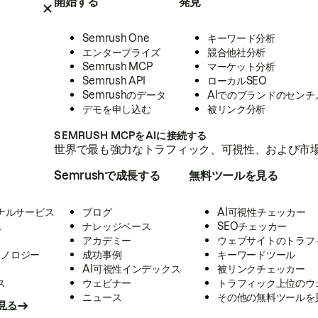
開始する
発見
Semrush One
キーワード分析
エンタープライズ
競合他社分析
Semrush MCP
マーケット分析
Semrush API
ローカルSEO
Semrushのデータ
AIでのブランドのセンチ
デモを申し込む
被リンク分析
SEMRUSH MCPをAIに接続する
世界で最も強力なトラフィック、可視性、および市場
Semrushで成長する
無料ツールを見る
ナルサービス
ブログ
AI可視性チェッカー
ス
ナレッジベース
SEOチェッカー
アカデミー
ウェブサイトのトラフ
クノロジー
成功事例
キーワードツール
AI可視性インデックス
被リンクチェッカー
ス
ウェビナー
トラフィック上位のウ
ニュース
その他の無料ツールを
見る