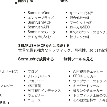
開始する
発見
Semrush One
キーワード分析
エンタープライズ
競合他社分析
Semrush MCP
マーケット分析
Semrush API
ローカルSEO
Semrushのデータ
AIでのブランドのセンチ
デモを申し込む
被リンク分析
SEMRUSH MCPをAIに接続する
世界で最も強力なトラフィック、可視性、および市場
Semrushで成長する
無料ツールを見る
ナルサービス
ブログ
AI可視性チェッカー
ス
ナレッジベース
SEOチェッカー
アカデミー
ウェブサイトのトラフ
クノロジー
成功事例
キーワードツール
AI可視性インデックス
被リンクチェッカー
ス
ウェビナー
トラフィック上位のウ
ニュース
その他の無料ツールを
見る