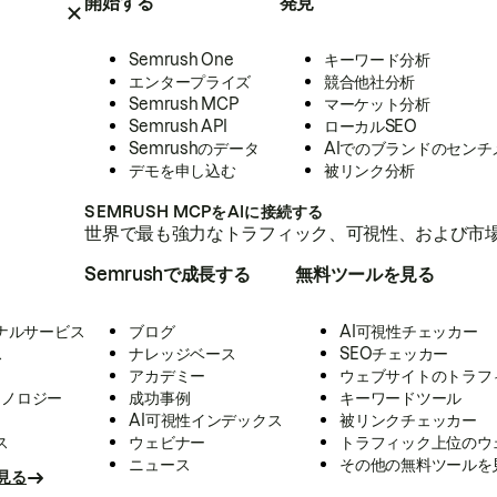
開始する
発見
Semrush One
キーワード分析
エンタープライズ
競合他社分析
Semrush MCP
マーケット分析
Semrush API
ローカルSEO
Semrushのデータ
AIでのブランドのセンチ
デモを申し込む
被リンク分析
SEMRUSH MCPをAIに接続する
世界で最も強力なトラフィック、可視性、および市場
Semrushで成長する
無料ツールを見る
ナルサービス
ブログ
AI可視性チェッカー
ス
ナレッジベース
SEOチェッカー
アカデミー
ウェブサイトのトラフ
クノロジー
成功事例
キーワードツール
AI可視性インデックス
被リンクチェッカー
ス
ウェビナー
トラフィック上位のウ
ニュース
その他の無料ツールを
見る