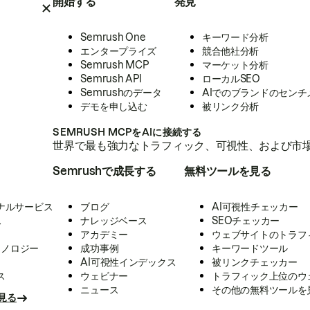
開始する
発見
Semrush One
キーワード分析
エンタープライズ
競合他社分析
Semrush MCP
マーケット分析
Semrush API
ローカルSEO
Semrushのデータ
AIでのブランドのセンチ
デモを申し込む
被リンク分析
SEMRUSH MCPをAIに接続する
世界で最も強力なトラフィック、可視性、および市場
Semrushで成長する
無料ツールを見る
ナルサービス
ブログ
AI可視性チェッカー
ス
ナレッジベース
SEOチェッカー
アカデミー
ウェブサイトのトラフ
クノロジー
成功事例
キーワードツール
AI可視性インデックス
被リンクチェッカー
ス
ウェビナー
トラフィック上位のウ
ニュース
その他の無料ツールを
見る