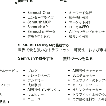
開始する
発見
Semrush One
キーワード分析
エンタープライズ
競合他社分析
Semrush MCP
マーケット分析
Semrush API
ローカルSEO
Semrushのデータ
AIでのブランドのセンチ
デモを申し込む
被リンク分析
SEMRUSH MCPをAIに接続する
世界で最も強力なトラフィック、可視性、および市場
Semrushで成長する
無料ツールを見る
ナルサービス
ブログ
AI可視性チェッカー
ス
ナレッジベース
SEOチェッカー
アカデミー
ウェブサイトのトラフ
クノロジー
成功事例
キーワードツール
AI可視性インデックス
被リンクチェッカー
ス
ウェビナー
トラフィック上位のウ
ニュース
その他の無料ツールを
見る