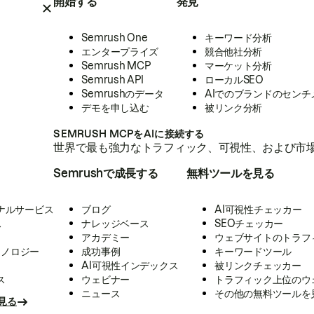
開始する
発見
Semrush One
キーワード分析
エンタープライズ
競合他社分析
Semrush MCP
マーケット分析
Semrush API
ローカルSEO
Semrushのデータ
AIでのブランドのセンチ
デモを申し込む
被リンク分析
SEMRUSH MCPをAIに接続する
世界で最も強力なトラフィック、可視性、および市場
Semrushで成長する
無料ツールを見る
ナルサービス
ブログ
AI可視性チェッカー
ス
ナレッジベース
SEOチェッカー
アカデミー
ウェブサイトのトラフ
クノロジー
成功事例
キーワードツール
AI可視性インデックス
被リンクチェッカー
ス
ウェビナー
トラフィック上位のウ
ニュース
その他の無料ツールを
見る