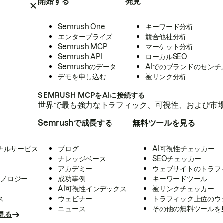
開始する
発見
Semrush One
キーワード分析
エンタープライズ
競合他社分析
Semrush MCP
マーケット分析
Semrush API
ローカルSEO
Semrushのデータ
AIでのブランドのセンチ
デモを申し込む
被リンク分析
SEMRUSH MCPをAIに接続する
世界で最も強力なトラフィック、可視性、および市場
Semrushで成長する
無料ツールを見る
ナルサービス
ブログ
AI可視性チェッカー
ス
ナレッジベース
SEOチェッカー
アカデミー
ウェブサイトのトラフ
クノロジー
成功事例
キーワードツール
AI可視性インデックス
被リンクチェッカー
ス
ウェビナー
トラフィック上位のウ
ニュース
その他の無料ツールを
見る