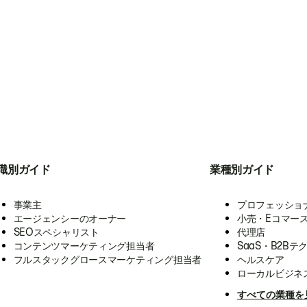
職別ガイド
業種別ガイド
事業主
プロフェッショ
エージェンシーのオーナー
小売・Eコマー
SEOスペシャリスト
代理店
コンテンツマーケティング担当者
SaaS・B2Bテ
フルスタックグロースマーケティング担当者
ヘルスケア
ローカルビジネ
すべての業種を