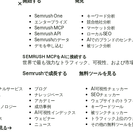
開始する
発見
Semrush One
キーワード分析
エンタープライズ
競合他社分析
Semrush MCP
マーケット分析
Semrush API
ローカルSEO
Semrushのデータ
AIでのブランドのセンチ
デモを申し込む
被リンク分析
SEMRUSH MCPをAIに接続する
世界で最も強力なトラフィック、可視性、および市場
Semrushで成長する
無料ツールを見る
ナルサービス
ブログ
AI可視性チェッカー
ス
ナレッジベース
SEOチェッカー
アカデミー
ウェブサイトのトラフ
クノロジー
成功事例
キーワードツール
AI可視性インデックス
被リンクチェッカー
ス
ウェビナー
トラフィック上位のウ
ニュース
その他の無料ツールを
見る