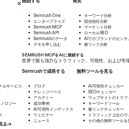
開始する
発見
Semrush One
キーワード分析
エンタープライズ
競合他社分析
Semrush MCP
マーケット分析
Semrush API
ローカルSEO
Semrushのデータ
AIでのブランドのセンチ
デモを申し込む
被リンク分析
SEMRUSH MCPをAIに接続する
世界で最も強力なトラフィック、可視性、および市場
Semrushで成長する
無料ツールを見る
ナルサービス
ブログ
AI可視性チェッカー
ス
ナレッジベース
SEOチェッカー
アカデミー
ウェブサイトのトラフ
クノロジー
成功事例
キーワードツール
AI可視性インデックス
被リンクチェッカー
ス
ウェビナー
トラフィック上位のウ
ニュース
その他の無料ツールを
見る