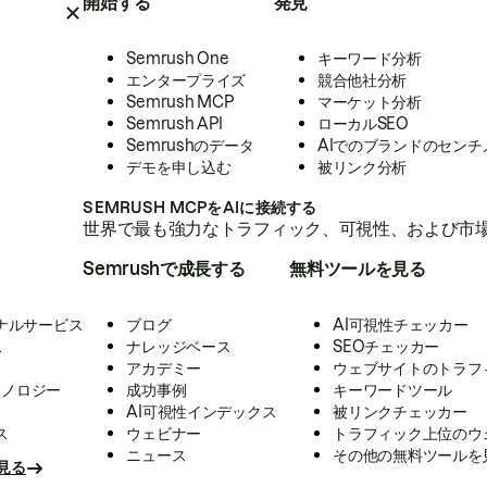
開始する
発見
Semrush One
キーワード分析
エンタープライズ
競合他社分析
Semrush MCP
マーケット分析
Semrush API
ローカルSEO
Semrushのデータ
AIでのブランドのセンチ
デモを申し込む
被リンク分析
SEMRUSH MCPをAIに接続する
世界で最も強力なトラフィック、可視性、および市場
Semrushで成長する
無料ツールを見る
ナルサービス
ブログ
AI可視性チェッカー
ス
ナレッジベース
SEOチェッカー
アカデミー
ウェブサイトのトラフ
クノロジー
成功事例
キーワードツール
AI可視性インデックス
被リンクチェッカー
ス
ウェビナー
トラフィック上位のウ
ニュース
その他の無料ツールを
見る