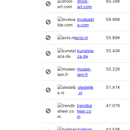
drool-
60.28K
ガイアナ
外国語
art.com
ガボン
宗教・信仰
ガンビア
宝飾品・高級品
invaluabl
59.96K
ガーナ
家具
e.com
ガーンジー
小売
キプロス
工芸
55.89K
exto.nl
キュラソー
広告
キリバス
広告・マーケティング
kunstpla
55.43K
キルギスタン
建築
za.de
ギニア
建設・メンテナンス
ギニアビサウ
投資
musee-
55.22K
ギリシャ
政府
lam.fr
クウェート
政治団体
クック諸島
教育
stedelijk
51.41K
クリスマス島
.nl
新聞
クロアチア
施設サービス
グアテマラ
trendbe
47.07K
旅行・ツーリズム
heer.co
グアドループ
機器・消耗品
m
グアム
機械
グリーンランド
法律
boijman
43.54K