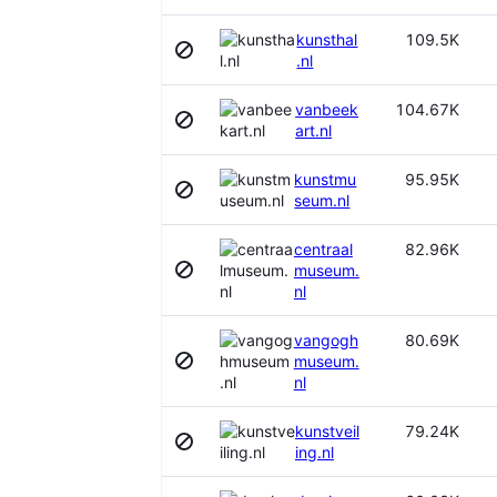
レストラン
ウォリス・フツナ
ワイン＆スピリッツ
kunsthal
109.5K
ウガンダ
不動産
.nl
ウクライナ
人事
ウズベキスタン
人材採用・派遣
vanbeek
104.67K
ウルグアイ
会計・監査
art.nl
エクアドル
保険
エジプト
倉庫
kunstmu
95.95K
エストニア
公共事業
seum.nl
エチオピア
公共安全
エリトリア
公共政策
centraal
82.96K
エルサルバドル
再生可能エネルギー
museum.
オマーン
nl
写真
オランダ
化学品分野
オーストリア
vangogh
80.69K
医療機器・設備
オーランド諸島
museum.
医薬品
nl
カザフスタン
博物館
カタール
印刷
kunstveil
79.24K
カメルーン
卸売業者および清算業者
ing.nl
カンボジア
図書館
カーボヴェルデ
土木工学