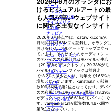
トンガ
2026年6月
の
オランダ
にお
トーゴ
ける
ビジュアルアート
の最
ドミニカ
ドミニカ共和国
も人気が高いウェブサイト
ナイジェリア
に関する主要なインサイト
ナウル
ナミビア
2026年6月
時点では、catawiki.comが、
ニウエ
月間閲覧数1.58M回を記録し、
オランダ
に
ニカラグア
おける
ビジュアルアート
でトップに立っ
ニジェール
ています。
そのサイトのオーディエンス
ニューカレドニア
のデバイスの利用傾向はモバイルが中心
ニュージーランド
（29.38%がデスクトップ / 29.38%がモ
ネパール
バイル）で、トラフィックは前月比
ノルウェー
で-3.2%の減少となり、前年比で1.65%の
ノーフォーク島
増加となっています。
kunsthal.nlが閲覧
ハイチ
数109.5K回で第2位となっており、デバイ
ハンガリー
スの利用傾向はモバイルが優勢（13.39%
ハード島・マクドナルド島
がデスクトップ / 86.61%がモバイル）で
バチカン市国
す。vanbeekart.nlが閲覧数104.67K回で
バヌアツ
第3位となっています。
バハマ