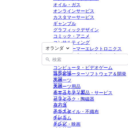
オイル・ガス
オンラインサービス
カスタマーサービス
ギャンブル
グラフィックデザイン
コミック・アニメ
コンサルティング
オランダ
コンシューマーエレクトロニクス
コンピュータ・エレクトロニクス
コンピュータ・ハードウエア
コンピュータ・ビデオゲーム
世界全域
コンピューターソフトウェア＆開発
米国
スポーツ
英国
スポーツ用品
オーストラリア
セキュリティ製品・サービス
フランス
セラミック・陶磁器
カナダ
タバコ
スペイン
テキスタイル・不織布
インド
テレコム
ドイツ
テレビ・映画