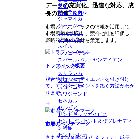
データの充実化。迅速な対応。成
ジブチ
音楽
ジブラルタル
長の加速。
食品・飲料
ジャマイカ
ジャージー
市場とトラフィックの情報を活用して、
ジョージア
市場規模を測定し、競合他社を評価し、
ジンバブエ
戦略的行動の指針を策定します。
スイス
スウェーデン
スバールバル・ヤンマイエン
トラフィック概要
スリナム
スリランカ
競合他社がオーディエンスを引き付け
スロバキア
て、エンゲージメントを築く方法がわか
スロベニア
ります。
スワジランド
セネガル
セルビア
セントキッツネイビス
セントビンセント及びグレナディー
市場のベンチマーク
ン諸島
セントヘレナ
さまざまな業種にわたるシェア、成長、