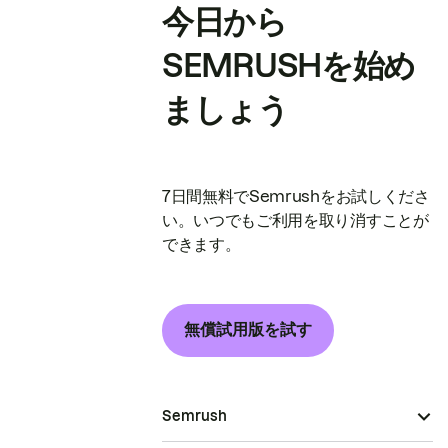
ラオス
今日から
ラトビア
リトアニア
SEMRUSHを始め
リヒテンシュタイン
リベリア
ましょう
リユニオン島
ルクセンブルグ
ルワンダ
ルーマニア
7日間無料でSemrushをお試しくださ
レソト
い。いつでもご利用を取り消すことが
レバノン
できます。
ロシア
中国
中央アフリカ共和国
仏領ギアナ
無償試用版を試す
仏領ポリネシア
北マリアナ諸島
南アフリカ
南スーダン
Semrush
南極大陸