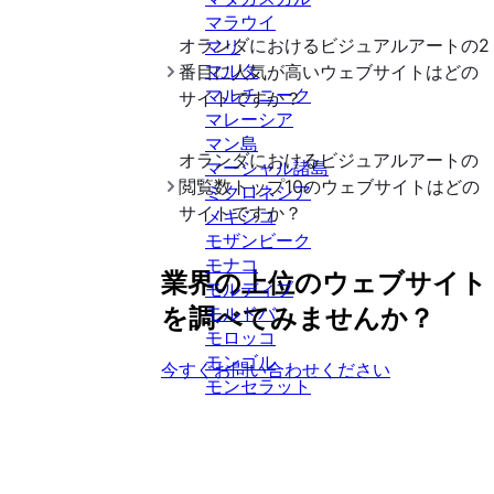
マラウイ
オランダ
における
ビジュアルアート
の2
マリ
マルタ
番目に人気が高いウェブサイトはどの
マルチニーク
サイトですか？
マレーシア
マン島
オランダ
における
ビジュアルアート
の
マーシャル諸島
閲覧数トップ10のウェブサイトはどの
ミクロネシア
サイトですか？
メキシコ
モザンビーク
モナコ
業界の上位のウェブサイト
モルディブ
を調べてみませんか？
モルドバ
モロッコ
モンゴル
今すぐお問い合わせください
モンセラット
モンテネグロ
モーリシャス
モーリタニア
ヨルダン