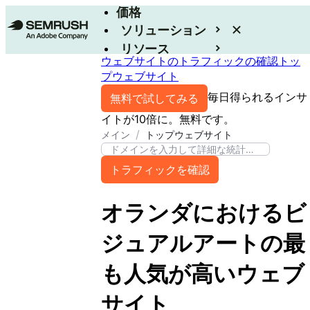
価格
ソリューション
リソース
ウェブサイトのトラフィックの確認
トッ
エンタープライズ
プウェブサイト
毎日得られるインサ
無料で試してみる
イトが10倍に。無料です。
/
メイン
トップウェブサイト
トラフィックを確認
オランダ
における
ビ
ジュアルアート
の最
も人気が高いウェブ
サイト