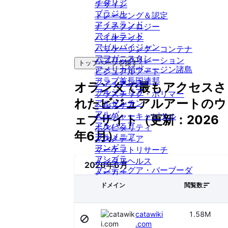
イタリア
デザイン
ブラジル
トレーニング＆認定
アイスランド
ナノテクノロジー
アイルランド
バイオテック
アゼルバイジャン
パッケージング・コンテナ
アフガニスタン
パブリックリレーション
トップページを探す
アメリカ領ヴァージン諸島
ビジュアルアート
アラブ首長国連邦
ファイナンス
オランダ
で最もアクセスさ
アルジェリア
プラスチック・ポリマー
れた
ビジュアルアート
のウ
アルゼンチン
ヘルスケア
アルバ
ベンチャーキャピタル
ェブサイト（更新：
2026
アルバニア
ホスピタリティ
年6月
）
アルメニア
マスメディア
アンギラ
マーケットリサーチ
アンゴラ
メンタルヘルス
2026年6月
アンティグア・バーブーダ
メーカー
Sortable
アンドラ
ライティング＆エディティングサー
ドメイン
閲覧数
イエメン
ビス
イスラエル
リファレンス
catawiki
1.58M
イラク
レクリエーション施設
.com
インドネシア