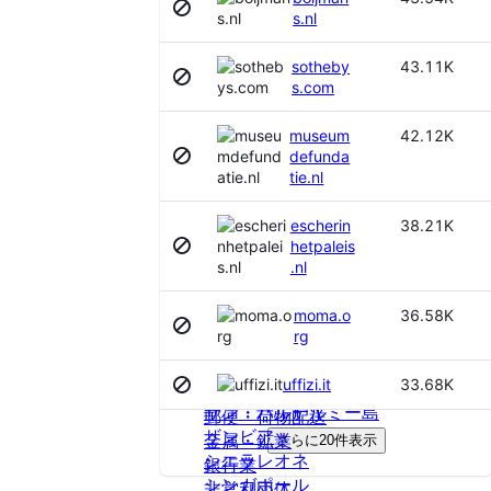
グレナダ
海上
s.nl
ケイマン諸島
漁業
ケニア
獣医
sotheby
43.11K
ココス諸島
社会・慈善団体
s.com
コスタリカ
福祉
コモロ
科学
museum
42.12K
コロンビア
美容・コスメティクス
defunda
コンゴ共和国
自動車
tie.nl
コンゴ民主共和国
舞台芸術
コートジボワール
航空
escherin
38.21K
サウジアラビア
hetpaleis
航空宇宙・防衛
サウスジョージアとサウスサンドイ
.nl
軍事
ッチ諸島
輸入・輸出
サモア
moma.o
36.58K
農場・牧場
rg
サントメ・プリンシペ
農業
サンピエール・エ・ミクロン
通信教育
33.68K
uffizi.it
サンマリノ
運輸・物流
サン・バルテルミー島
郵便・荷物配送
ザンビア
金属・鉱業
さらに20件表示
シエラレオネ
銀行業
シンガポール
非営利団体