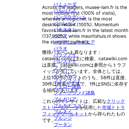
バミューダ
Across the leaders, musee-lam.fr is the
バルバドス
most mobile-first (100% of visits),
バングラデシュ
whereas artlogic.net is the most
バーレーン
desktop-reliant (100%). Momentum
パキスタン
favors musee-lam.fr in the latest month
パナマ
(137,950%), while mauritshuis.nl shows
the steepest pullback.
パプアニューギニア
パラオ
獲得パターンも異なります：
パラグアイ
catawiki.comは主に検索、catawiki.com
パレスチナ
は直接、catawiki.comは参照からトラフ
フィジー
ィックが生じています。全体としては、
フィリピン
上位100件のサイトのうち、58件は直接
フィンランド
39件は検索が主体で、1件はSNSに依存す
フェロー諸島
る傾向があります。
フォークランド諸島
ブルガリア
これらのインサイトは、広範な
クリック
ブルキナファソ
ストリームデータ
を活用した
市場とトラ
ブルネイ
フィックツールキット
から得られたもの
ブルンジ
です。
ブータン