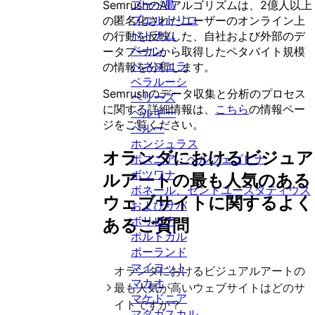
ブーベ島
SemrushのAIアルゴリズムは、2億人以上
プエルトリコ
の匿名化されたユーザーのオンライン上
ベトナム
の行動を反映した、自社および外部のデ
ベナン
ータプールから取得したペタバイト規模
ベネズエラ
の情報を分析します。
ベラルーシ
Semrushのデータ収集と分析のプロセス
ベリーズ
に関する詳細情報は、
こちら
の情報ペー
ベルギー
ジをご覧ください。
ペルー
ホンジュラス
オランダ
における
ビジュア
ボスニア・ヘルツェゴビナ
ボツワナ
ルアート
の最も人気のある
ボネール、セントユースタティウス
ウェブサイトに関するよく
およびサバ
ボリビア
あるご質問
ポルトガル
ポーランド
マイヨット
オランダ
における
ビジュアルアート
の
マカオ
最も人気が高いウェブサイトはどのサ
マケドニア
イトですか？
マダガスカル