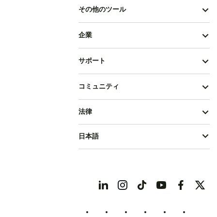
台湾
その他のツール
日本
東ティモール
米領サモア
企業
英領インド洋地域
英領バージン諸島
サポート
西サハラ
赤道ギニア
コミュニティ
韓国
香港
法律
日本語