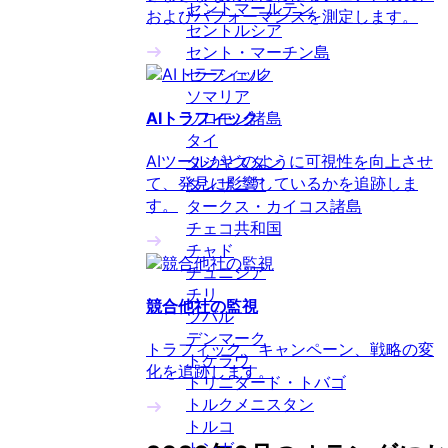
セントマールテン
およびパフォーマンスを測定します。
セントルシア
セント・マーチン島
セーシェル
ソマリア
AIトラフィック
ソロモン諸島
タイ
AIツールがどのように可視性を向上させ
タジキスタン
て、発見に影響しているかを追跡しま
タンザニア
す。
タークス・カイコス諸島
チェコ共和国
チャド
チュニジア
チリ
競合他社の監視
ツバル
デンマーク
トラフィック、キャンペーン、戦略の変
トケラウ
化を追跡します。
トリニダード・トバゴ
トルクメニスタン
トルコ