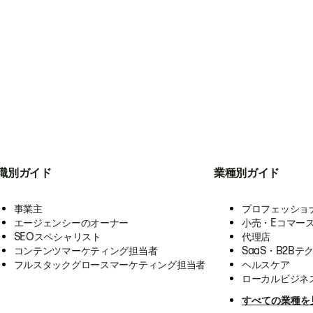
職別ガイド
業種別ガイド
事業主
プロフェッショ
エージェンシーのオーナー
小売・Eコマー
SEOスペシャリスト
代理店
コンテンツマーケティング担当者
SaaS・B2Bテ
フルスタックグロースマーケティング担当者
ヘルスケア
ローカルビジネ
すべての業種を