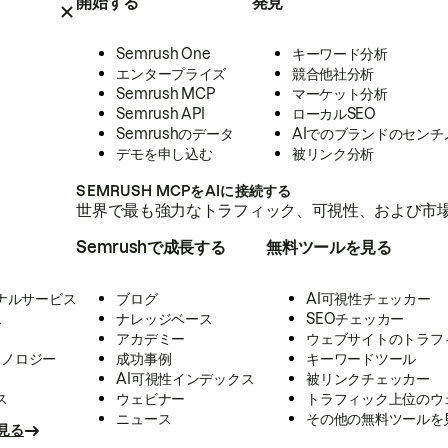
開始する
発見
Semrush One
キーワード分析
エンタープライズ
競合他社分析
Semrush MCP
マーケット分析
Semrush API
ローカルSEO
Semrushのデータ
AIでのブランドのセンチ
デモを申し込む
被リンク分析
SEMRUSH MCPをAIに接続する
世界で最も強力なトラフィック、可視性、および市場
Semrushで成長する
無料ツールを見る
ナルサービス
ブログ
AI可視性チェッカー
ス
ナレッジベース
SEOチェッカー
アカデミー
ウェブサイトのトラフ
クノロジー
成功事例
キーワードツール
AI可視性インデックス
被リンクチェッカー
ス
ウェビナー
トラフィック上位のウ
ニュース
その他の無料ツールを
見る