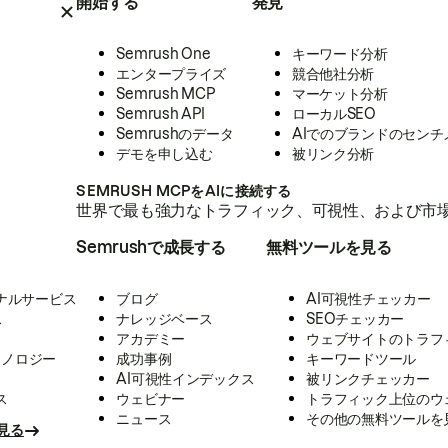
開始する
発見
Semrush One
キーワード分析
エンタープライズ
競合他社分析
Semrush MCP
マーケット分析
Semrush API
ローカルSEO
Semrushのデータ
AIでのブランドのセンチ
デモを申し込む
被リンク分析
SEMRUSH MCPをAIに接続する
世界で最も強力なトラフィック、可視性、および市場
Semrushで成長する
無料ツールを見る
ナルサービス
ブログ
AI可視性チェッカー
ス
ナレッジベース
SEOチェッカー
アカデミー
ウェブサイトのトラフ
クノロジー
成功事例
キーワードツール
AI可視性インデックス
被リンクチェッカー
ス
ウェビナー
トラフィック上位のウ
ニュース
その他の無料ツールを
見る