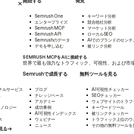
開始する
発見
Semrush One
キーワード分析
エンタープライズ
競合他社分析
Semrush MCP
マーケット分析
Semrush API
ローカルSEO
Semrushのデータ
AIでのブランドのセンチ
デモを申し込む
被リンク分析
SEMRUSH MCPをAIに接続する
世界で最も強力なトラフィック、可視性、および市場
Semrushで成長する
無料ツールを見る
ナルサービス
ブログ
AI可視性チェッカー
ス
ナレッジベース
SEOチェッカー
アカデミー
ウェブサイトのトラフ
クノロジー
成功事例
キーワードツール
AI可視性インデックス
被リンクチェッカー
ス
ウェビナー
トラフィック上位のウ
ニュース
その他の無料ツールを
見る