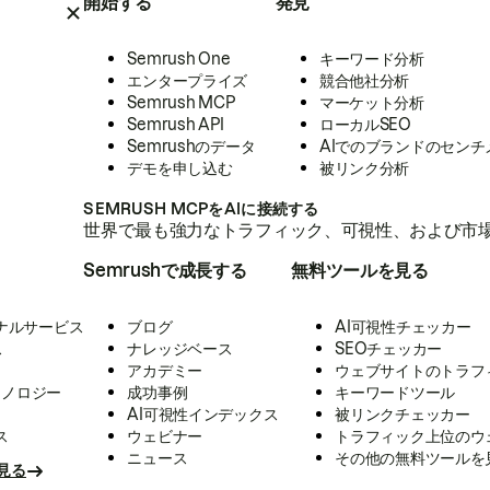
開始する
発見
Semrush One
キーワード分析
エンタープライズ
競合他社分析
Semrush MCP
マーケット分析
Semrush API
ローカルSEO
Semrushのデータ
AIでのブランドのセンチ
デモを申し込む
被リンク分析
SEMRUSH MCPをAIに接続する
世界で最も強力なトラフィック、可視性、および市場
Semrushで成長する
無料ツールを見る
ナルサービス
ブログ
AI可視性チェッカー
ス
ナレッジベース
SEOチェッカー
アカデミー
ウェブサイトのトラフ
クノロジー
成功事例
キーワードツール
AI可視性インデックス
被リンクチェッカー
ス
ウェビナー
トラフィック上位のウ
ニュース
その他の無料ツールを
見る