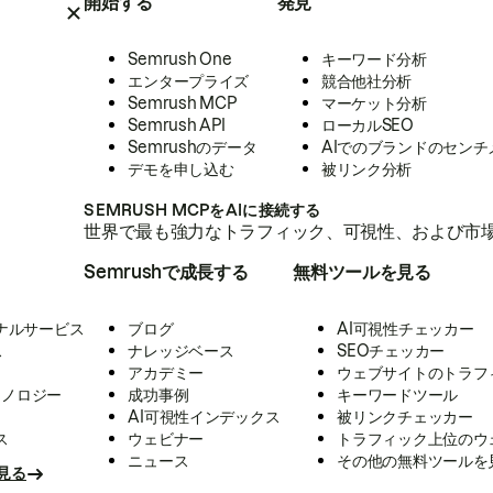
開始する
発見
Semrush One
キーワード分析
エンタープライズ
競合他社分析
Semrush MCP
マーケット分析
Semrush API
ローカルSEO
Semrushのデータ
AIでのブランドのセンチ
デモを申し込む
被リンク分析
SEMRUSH MCPをAIに接続する
世界で最も強力なトラフィック、可視性、および市場
Semrushで成長する
無料ツールを見る
ナルサービス
ブログ
AI可視性チェッカー
ス
ナレッジベース
SEOチェッカー
アカデミー
ウェブサイトのトラフ
クノロジー
成功事例
キーワードツール
AI可視性インデックス
被リンクチェッカー
ス
ウェビナー
トラフィック上位のウ
ニュース
その他の無料ツールを
見る