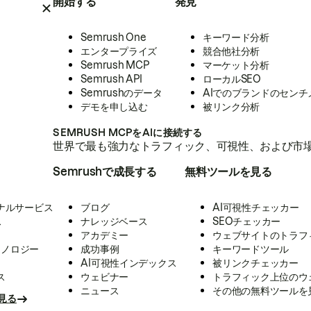
開始する
発見
Semrush One
キーワード分析
エンタープライズ
競合他社分析
Semrush MCP
マーケット分析
Semrush API
ローカルSEO
Semrushのデータ
AIでのブランドのセンチ
デモを申し込む
被リンク分析
SEMRUSH MCPをAIに接続する
世界で最も強力なトラフィック、可視性、および市場
Semrushで成長する
無料ツールを見る
ナルサービス
ブログ
AI可視性チェッカー
ス
ナレッジベース
SEOチェッカー
アカデミー
ウェブサイトのトラフ
クノロジー
成功事例
キーワードツール
AI可視性インデックス
被リンクチェッカー
ス
ウェビナー
トラフィック上位のウ
ニュース
その他の無料ツールを
見る