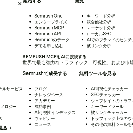
開始する
発見
Semrush One
キーワード分析
エンタープライズ
競合他社分析
Semrush MCP
マーケット分析
Semrush API
ローカルSEO
Semrushのデータ
AIでのブランドのセンチ
デモを申し込む
被リンク分析
SEMRUSH MCPをAIに接続する
世界で最も強力なトラフィック、可視性、および市場
Semrushで成長する
無料ツールを見る
ナルサービス
ブログ
AI可視性チェッカー
ス
ナレッジベース
SEOチェッカー
アカデミー
ウェブサイトのトラフ
クノロジー
成功事例
キーワードツール
AI可視性インデックス
被リンクチェッカー
ス
ウェビナー
トラフィック上位のウ
ニュース
その他の無料ツールを
見る