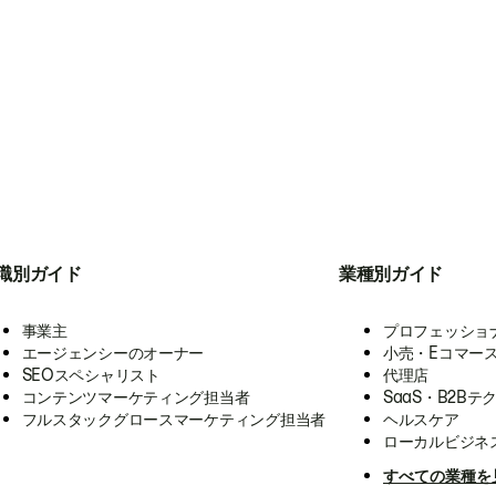
職別ガイド
業種別ガイド
事業主
プロフェッショ
エージェンシーのオーナー
小売・Eコマー
SEOスペシャリスト
代理店
コンテンツマーケティング担当者
SaaS・B2Bテ
フルスタックグロースマーケティング担当者
ヘルスケア
ローカルビジネ
すべての業種を