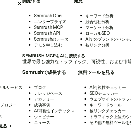
開始する
発見
Semrush One
キーワード分析
エンタープライズ
競合他社分析
Semrush MCP
マーケット分析
Semrush API
ローカルSEO
Semrushのデータ
AIでのブランドのセンチ
デモを申し込む
被リンク分析
SEMRUSH MCPをAIに接続する
世界で最も強力なトラフィック、可視性、および市場
Semrushで成長する
無料ツールを見る
ナルサービス
ブログ
AI可視性チェッカー
ス
ナレッジベース
SEOチェッカー
アカデミー
ウェブサイトのトラフ
クノロジー
成功事例
キーワードツール
AI可視性インデックス
被リンクチェッカー
ス
ウェビナー
トラフィック上位のウ
ニュース
その他の無料ツールを
見る