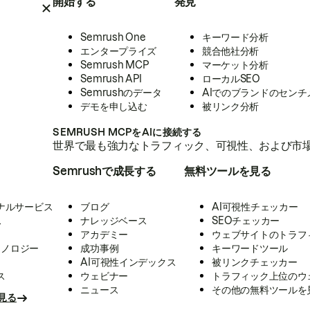
開始する
発見
Semrush One
キーワード分析
エンタープライズ
競合他社分析
Semrush MCP
マーケット分析
Semrush API
ローカルSEO
Semrushのデータ
AIでのブランドのセンチ
デモを申し込む
被リンク分析
SEMRUSH MCPをAIに接続する
世界で最も強力なトラフィック、可視性、および市場
Semrushで成長する
無料ツールを見る
ナルサービス
ブログ
AI可視性チェッカー
ス
ナレッジベース
SEOチェッカー
アカデミー
ウェブサイトのトラフ
クノロジー
成功事例
キーワードツール
AI可視性インデックス
被リンクチェッカー
ス
ウェビナー
トラフィック上位のウ
ニュース
その他の無料ツールを
見る