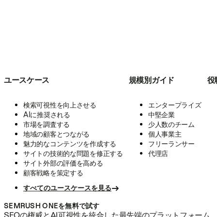
ユースケース
規模別ガイド
役
検索可視性を向上させる
エンタープライズ
AIに推奨される
中堅企業
市場を調査する
少人数のチーム
地域の顧客とつながる
個人事業主
魅力的なコンテンツを作成する
フリーランサー
サイトの技術的な問題を修正する
代理店
サイト外部の評価を高める
顧客戦略を策定する
すべてのユースケースを見る
SEMRUSH ONEを無料で試す
SEOの権威とAI可視性を統合した最先端のプラットフォーム