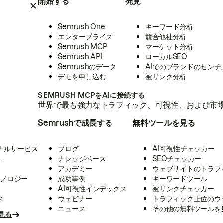
開始する
発見
Semrush One
キーワード分析
エンタープライズ
競合他社分析
Semrush MCP
マーケット分析
Semrush API
ローカルSEO
Semrushのデータ
AIでのブランドのセンチ
デモを申し込む
被リンク分析
SEMRUSH MCPをAIに接続する
世界で最も強力なトラフィック、可視性、および市場
Semrushで成長する
無料ツールを見る
ナルサービス
ブログ
AI可視性チェッカー
ス
ナレッジベース
SEOチェッカー
アカデミー
ウェブサイトのトラフ
クノロジー
成功事例
キーワードツール
AI可視性インデックス
被リンクチェッカー
ス
ウェビナー
トラフィック上位のウ
ニュース
その他の無料ツールを
見る