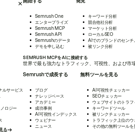
開始する
発見
Semrush One
キーワード分析
エンタープライズ
競合他社分析
Semrush MCP
マーケット分析
Semrush API
ローカルSEO
Semrushのデータ
AIでのブランドのセンチ
デモを申し込む
被リンク分析
SEMRUSH MCPをAIに接続する
世界で最も強力なトラフィック、可視性、および市場
Semrushで成長する
無料ツールを見る
ナルサービス
ブログ
AI可視性チェッカー
ス
ナレッジベース
SEOチェッカー
アカデミー
ウェブサイトのトラフ
クノロジー
成功事例
キーワードツール
AI可視性インデックス
被リンクチェッカー
ス
ウェビナー
トラフィック上位のウ
ニュース
その他の無料ツールを
見る