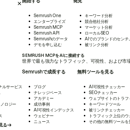
開始する
発見
Semrush One
キーワード分析
エンタープライズ
競合他社分析
Semrush MCP
マーケット分析
Semrush API
ローカルSEO
Semrushのデータ
AIでのブランドのセンチ
デモを申し込む
被リンク分析
SEMRUSH MCPをAIに接続する
世界で最も強力なトラフィック、可視性、および市場
Semrushで成長する
無料ツールを見る
ナルサービス
ブログ
AI可視性チェッカー
ス
ナレッジベース
SEOチェッカー
アカデミー
ウェブサイトのトラフ
クノロジー
成功事例
キーワードツール
AI可視性インデックス
被リンクチェッカー
ス
ウェビナー
トラフィック上位のウ
ニュース
その他の無料ツールを
見る