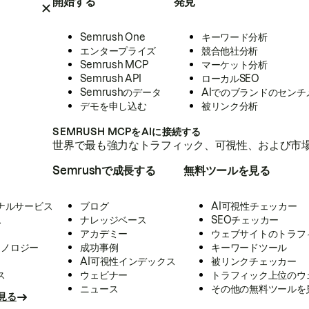
開始する
発見
Semrush One
キーワード分析
エンタープライズ
競合他社分析
Semrush MCP
マーケット分析
Semrush API
ローカルSEO
Semrushのデータ
AIでのブランドのセンチ
デモを申し込む
被リンク分析
SEMRUSH MCPをAIに接続する
世界で最も強力なトラフィック、可視性、および市場
Semrushで成長する
無料ツールを見る
ナルサービス
ブログ
AI可視性チェッカー
ス
ナレッジベース
SEOチェッカー
アカデミー
ウェブサイトのトラフ
クノロジー
成功事例
キーワードツール
AI可視性インデックス
被リンクチェッカー
ス
ウェビナー
トラフィック上位のウ
ニュース
その他の無料ツールを
見る